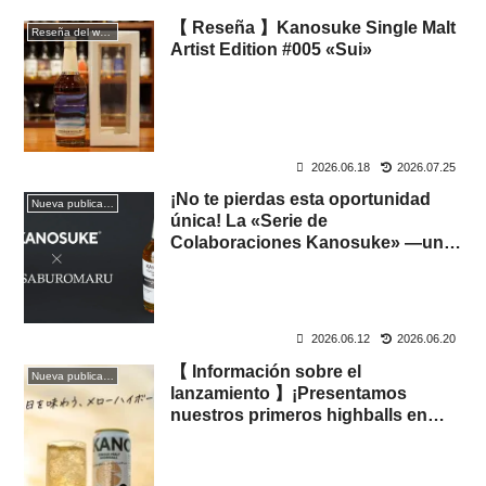
【 Reseña 】Kanosuke Single Malt
Reseña del whisky
Artist Edition #005 «Sui»
2026.06.18
2026.07.25
¡No te pierdas esta oportunidad
Nueva publicación
única! La «Serie de
Colaboraciones Kanosuke» —un
intercambio único de licores sin
mezclar, exclusivo de Craft
Distillery— ya está en marcha. Los
primeros lanzamientos, «01
2026.06.12
2026.06.20
KANOSUKE × SABUROMARU» y
【 Información sobre el
«Saburomaru Ryuko ~DOUBLE
Nueva publicación
lanzamiento 】¡Presentamos
DISTILLERY~ SABUROMARU ×
nuestros primeros highballs en
KANOSUKE», saldrán a la venta
lata! Kanosuke Single Malt Highball
simultáneamente el 18 de junio.
y Kanosuke Single Malt, 200 ml