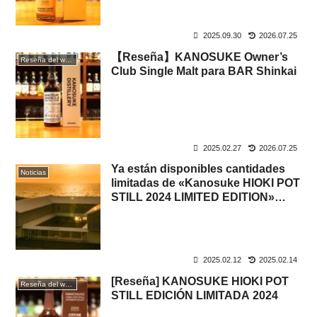
2025.09.30
2026.07.25
【Reseña】KANOSUKE Owner’s
Reseña del whisky
Club Single Malt para BAR Shinkai
2025.02.27
2026.07.25
Ya están disponibles cantidades
Noticias
limitadas de «Kanosuke HIOKI POT
STILL 2024 LIMITED EDITION»
para el «Servicio de pedidos
anticipados» en vuelos
internacionales.
2025.02.12
2025.02.14
[Reseña] KANOSUKE HIOKI POT
Reseña del whisky
STILL EDICIÓN LIMITADA 2024