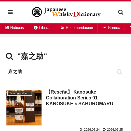
Noticias
Liberar
Recomendación
Barrica
"嘉之助"
【Reseña】 Kanosuke
Reseña del whisky
Collaboration Series 01
KANOSUKE × SABUROMARU
2026.06.24
2026.07.25