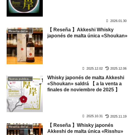
2026.01.30
【 Reseña 】Akkeshi Whisky
Reseña del whisky
japonés de malta única «Shoukan»
2025.12.02
2025.12.06
Whisky japonés de malta Akkeshi
Nueva publicación
«Shoukan» saldrá 【 a la venta a
finales de noviembre de 2025 】
2025.10.31
2025.11.19
【 Reseña 】Whisky japonés
Reseña del whisky
Akkeshi de malta única «Risshu»