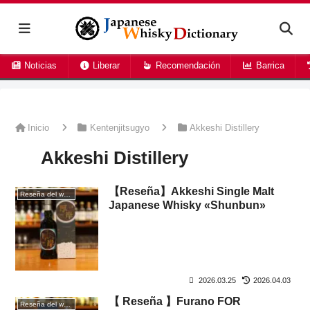
Noticias
Liberar
Recomendación
Barrica
Inicio
Kentenjitsugyo
Akkeshi Distillery
Akkeshi Distillery
【Reseña】Akkeshi Single Malt
Reseña del whisky
Japanese Whisky «Shunbun»
2026.03.25
2026.04.03
【 Reseña 】Furano FOR
Reseña del whisky