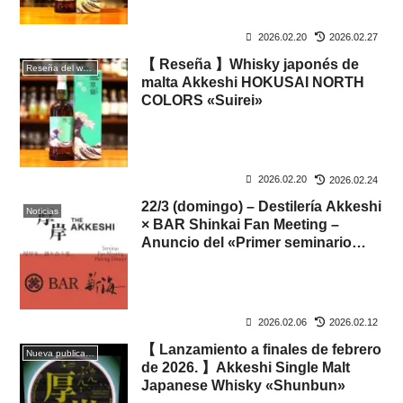
2026.02.20
2026.02.27
【 Reseña 】Whisky japonés de
Reseña del whisky
malta Akkeshi HOKUSAI NORTH
COLORS «Suirei»
2026.02.20
2026.02.24
22/3 (domingo) – Destilería Akkeshi
Noticias
× BAR Shinkai Fan Meeting –
Anuncio del «Primer seminario
sobre maridaje de whisky Akkeshi
con comida».
2026.02.06
2026.02.12
【 Lanzamiento a finales de febrero
Nueva publicación
de 2026. 】Akkeshi Single Malt
Japanese Whisky «Shunbun»