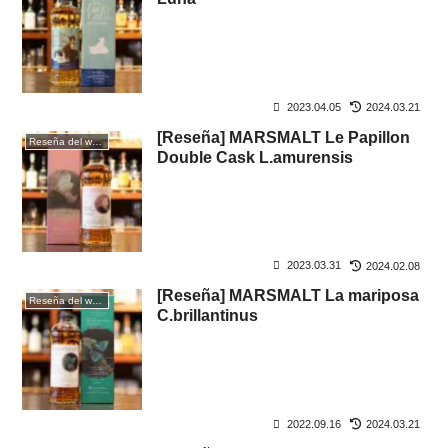
2023.04.05
2024.03.21
[Reseña] MARSMALT Le Papillon
Reseña del whisky
Double Cask L.amurensis
2023.03.31
2024.02.08
[Reseña] MARSMALT La mariposa
Reseña del whisky
C.brillantinus
2022.09.16
2024.03.21