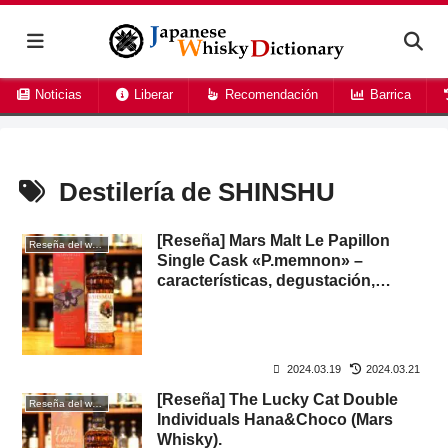
Noticias
Liberar
Recomendación
Barrica
Destilería de SHINSHU
[Reseña] Mars Malt Le Papillon
Reseña del whisky
Single Cask «P.memnon» –
características, degustación,
precio de catálogo, ¿dónde
comprar?
2024.03.19
2024.03.21
[Reseña] The Lucky Cat Double
Reseña del whisky
Individuals Hana&Choco (Mars
Whisky).