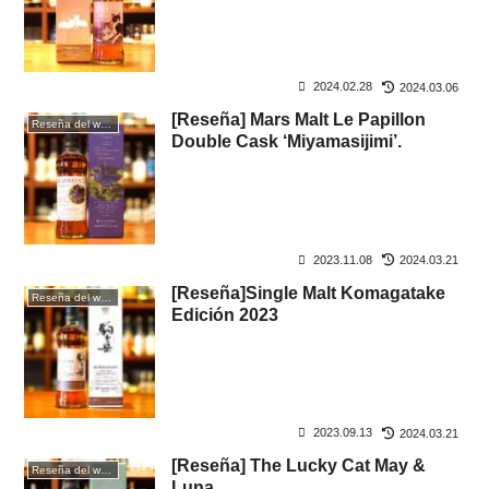
2024.02.28
2024.03.06
[Reseña] Mars Malt Le Papillon
Reseña del whisky
Double Cask ‘Miyamasijimi’.
2023.11.08
2024.03.21
[Reseña]Single Malt Komagatake
Reseña del whisky
Edición 2023
2023.09.13
2024.03.21
[Reseña] The Lucky Cat May &
Reseña del whisky
Luna