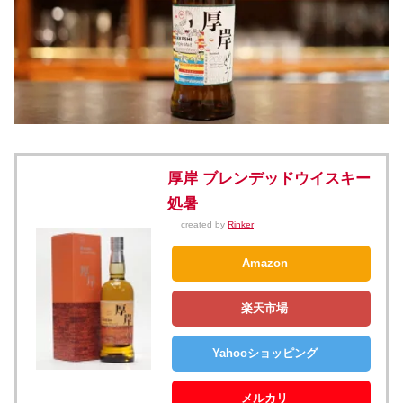
厚岸 ブレンデッドウイスキー
処暑
created by
Rinker
Amazon
楽天市場
Yahooショッピング
メルカリ