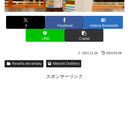
X
Facebook
Hatena Bookmark
LINE
Copiar
2021.11.26
2024.02.08
Reseña del whisky
Akkeshi Distillery
スポンサーリンク