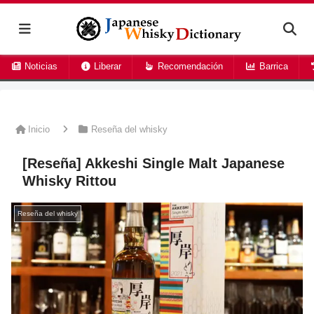
Noticias
Liberar
Recomendación
Barrica
Inicio
Reseña del whisky
[Reseña] Akkeshi Single Malt Japanese
Whisky Rittou
Reseña del whisky