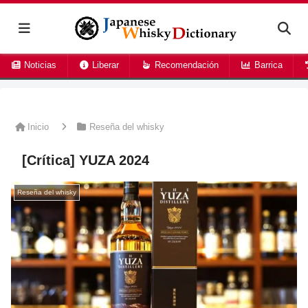
Noticias
Liberar
Recomendación
Barrica
Inicio
Reseña del whisky
[Crítica] YUZA 2024
Reseña del whisky