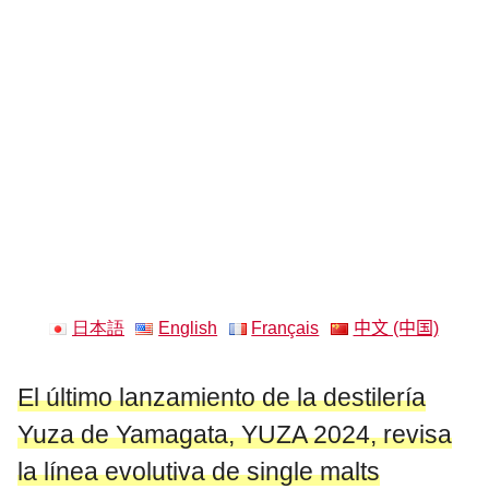
日本語
English
Français
中文 (中国)
El último lanzamiento de la destilería
Yuza de Yamagata, YUZA 2024, revisa
la línea evolutiva de single malts