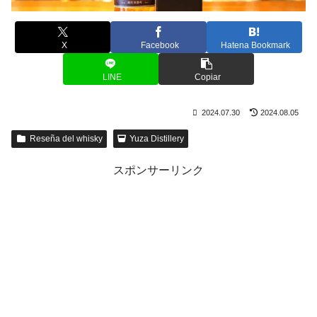
X
Facebook
Hatena Bookmark
LINE
Copiar
2024.07.30
2024.08.05
Reseña del whisky
Yuza Distillery
スポンサーリンク