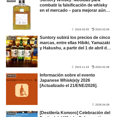
Noticias
combatir la falsificación de whisky
en el mercado – para mejorar aún
más el valor de la marca.
2024.03.05
2024.03.06
Suntory subirá los precios de cinco
Noticias
marcas, entre ellas Hibiki, Yamazaki
y Hakushu, a partir del 1 de abril de
2024. Antecedentes, precio de
mercado e impacto futuro
2023.11.24
2024.02.08
Información sobre el evento
Noticias
Japanese Whisk(e)y 2026
[Actualizado el 21/ENE/2026].
2026.04.08
[Destilería Komoro] Celebración del
Noticias