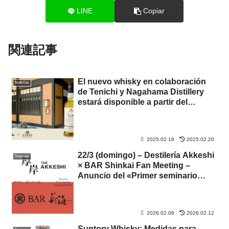
LINE
Copiar
関連記事
El nuevo whisky en colaboración
Noticias
de Tenichi y Nagahama Distillery
estará disponible a partir del
sábado 1 de marzo de 2025
2025.02.18
2025.02.20
22/3 (domingo) – Destilería Akkeshi
Noticias
× BAR Shinkai Fan Meeting –
Anuncio del «Primer seminario
sobre maridaje de whisky Akkeshi
con comida».
2026.02.06
2026.02.12
Suntory Whisky: Medidas para