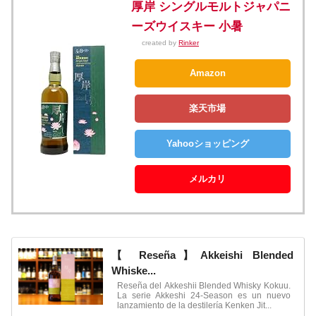
厚岸 シングルモルトジャパニ
ーズウイスキー 小暑
created by
Rinker
Amazon
楽天市場
Yahooショッピング
メルカリ
【 Reseña】Akkeishi Blended
Whiske...
Reseña del Akkeshii Blended Whisky Kokuu.
La serie Akkeshi 24-Season es un nuevo
lanzamiento de la destilería Kenken Jit...