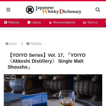
Noticias
Liberar
Recomendación
Barrica
Inicio
Noticias
【YOIYO Series】Vol. 17, 「YOIYO
〈Akkeshi Distillery〉 Single Malt
Shousho」
Noticias