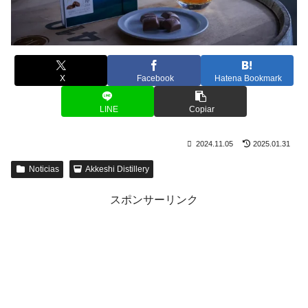
X
Facebook
Hatena Bookmark
LINE
Copiar
2024.11.05
2025.01.31
Noticias
Akkeshi Distillery
スポンサーリンク