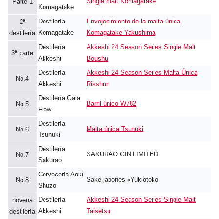
Single malt Komagatake
Parte 1
Komagatake
Destilería
Envejecimiento de la malta única
2ª
Komagatake
Komagatake Yakushima
destilería
Destilería
Akkeshi 24 Season Series Single Malt
3ª parte
Akkeshi
Boushu
Destilería
Akkeshi 24 Season Series Malta Única
No.4
Akkeshi
Risshun
Destilería Gaia
Barril único W782
No.5
Flow
Destilería
Malta única Tsunuki
No.6
Tsunuki
Destilería
SAKURAO GIN LIMITED
No.7
Sakurao
Cervecería Aoki
Sake japonés «Yukiotoko
No.8
Shuzo
Destilería
Akkeshi 24 Season Series Single Malt
novena
Akkeshi
Taisetsu
destilería