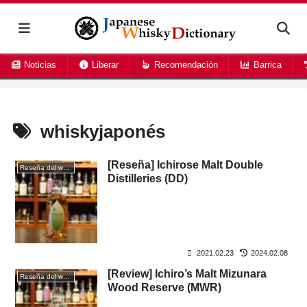
Noticias
Liberar
Recomendación
Barrica
whiskyjaponés
[Reseña] Ichirose Malt Double
Reseña del whisky
Distilleries (DD)
2021.02.23
2024.02.08
[Review] Ichiro’s Malt Mizunara
Reseña del whisky
Wood Reserve (MWR)