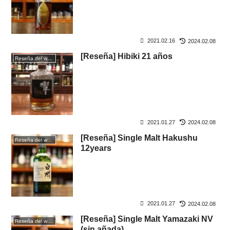
2021.02.16
2024.02.08
[Reseña] Hibiki 21 años
Reseña del whisky
2021.01.27
2024.02.08
[Reseña] Single Malt Hakushu
Reseña del whisky
12years
2021.01.27
2024.02.08
[Reseña] Single Malt Yamazaki NV
Reseña del whisky
(sin añada)