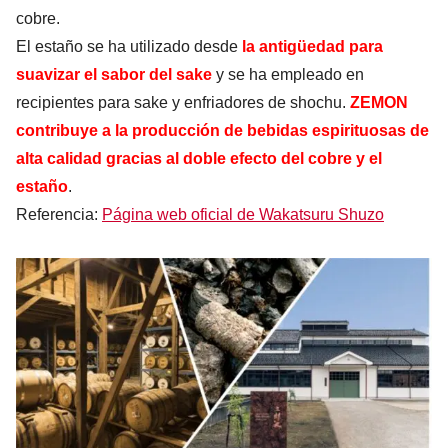
cobre.
El estaño se ha utilizado desde
la antigüedad para
suavizar el sabor del sake
y se ha empleado en
recipientes para sake y enfriadores de shochu.
ZEMON
contribuye a la
producción de bebidas espirituosas de
alta calidad gracias al doble efecto del cobre y el
estaño
.
Referencia:
Página web oficial de Wakatsuru Shuzo