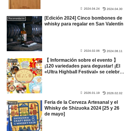
2024.04.24
2024.04.30
[Edición 2024] Cinco bombones de
Recomendación
whisky para regalar en San Valentín
2024.02.06
2024.08.11
【 Información sobre el evento 】
Noticias
¡120 variedades para degustar! ¡El
«Ultra Highball Festival» se celebra
por primera vez en Keyaki Hiroba,
Saitama! ¡Al mismo tiempo, se
presenta el «Nana-nabe», donde se
2026.01.19
2026.02.02
puede disfrutar de un nabe bien
caliente!
Feria de la Cerveza Artesanal y el
Noticias
Whisky de Shizuoka 2024 [25 y 26
de mayo]