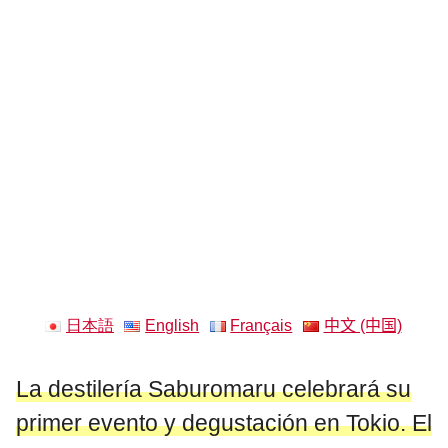
日本語
English
Français
中文 (中国)
La destilería Saburomaru celebrará su
primer evento y degustación en Tokio. El