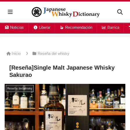
Noticias
Liberar
Recomendación
Barrica
Inicio
Reseña del whisky
[Reseña]Single Malt Japanese Whisky
Sakurao
Reseña del whisky