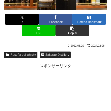
X
Facebook
Hatena Bookmark
LINE
Copiar
2022.06.20
2024.02.08
Reseña del whisky
Sakurao Distillery
スポンサーリンク