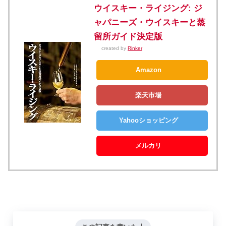
ウイスキー・ライジング: ジ
ャパニーズ・ウイスキーと蒸
留所ガイド決定版
created by
Rinker
Amazon
楽天市場
Yahooショッピング
メルカリ