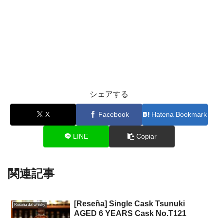
シェアする
X
Facebook
Hatena Bookmark
LINE
Copiar
関連記事
[Reseña] Single Cask Tsunuki
Reseña del whisky
AGED 6 YEARS Cask No.T121