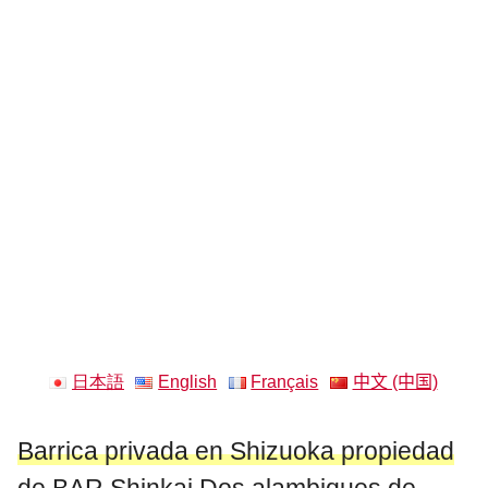
日本語
English
Français
中文 (中国)
Barrica privada en Shizuoka propiedad