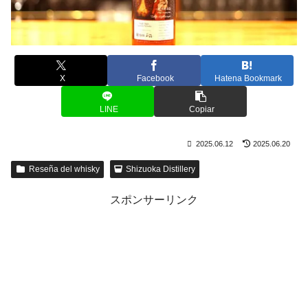
X
Facebook
Hatena Bookmark
LINE
Copiar
2025.06.12
2025.06.20
Reseña del whisky
Shizuoka Distillery
スポンサーリンク