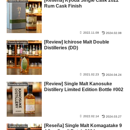
[Reseña] Kyoda Single Cask 2022
Reseña del whisky
Rum Cask Finish
2022.11.09
2024.02.08
[Review] Ichirose Malt Double
Reseña del whisky
Distilleries (DD)
2021.02.23
2024.04.24
[Review] Single Malt Kanosuke
Reseña del whisky
Distillery Limited Edition Bottle #002
2022.02.14
2024.03.27
[Reseña] Single Malt Komagatake 9
Reseña del whisky