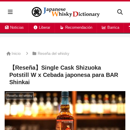
Noticias
Liberar
Recomendación
Barrica
Inicio
Reseña del whisky
【Reseña】Single Cask Shizuoka
Potstill W x Cebada japonesa para BAR
Shinkai
Reseña del whisky