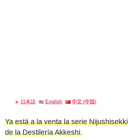
日本語
English
中文 (中国)
Ya está a la venta la serie Nijushisekki
de la Destilería Akkeshi.