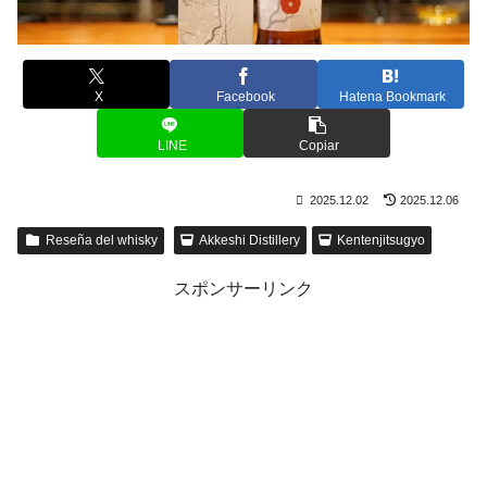
X
Facebook
Hatena Bookmark
LINE
Copiar
2025.12.02
2025.12.06
Reseña del whisky
Akkeshi Distillery
Kentenjitsugyo
スポンサーリンク