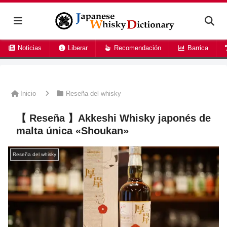
Noticias
Liberar
Recomendación
Barrica
Inicio
Reseña del whisky
【 Reseña 】Akkeshi Whisky japonés de
malta única «Shoukan»
Reseña del whisky