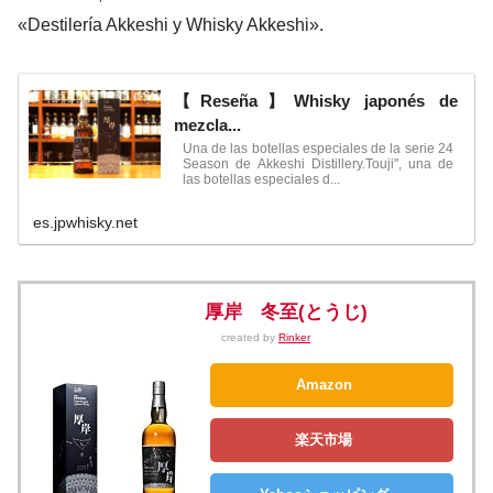
«Destilería Akkeshi y Whisky Akkeshi».
【Reseña】Whisky japonés de
mezcla...
Una de las botellas especiales de la serie 24
Season de Akkeshi Distillery.Touji", una de
las botellas especiales d...
es.jpwhisky.net
厚岸 冬至(とうじ)
created by
Rinker
Amazon
楽天市場