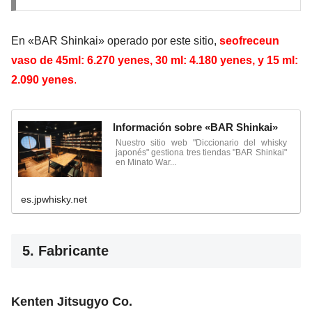
En «BAR Shinkai» operado por este sitio,
se
ofreceun
vaso de
45ml: 6.270 yenes, 30 ml: 4.180 yenes, y 15 ml:
2.090 yenes
.
Información sobre «BAR Shinkai»
Nuestro sitio web "Diccionario del whisky
japonés" gestiona tres tiendas "BAR Shinkai"
en Minato War...
es.jpwhisky.net
5. Fabricante
Kenten Jitsugyo Co.