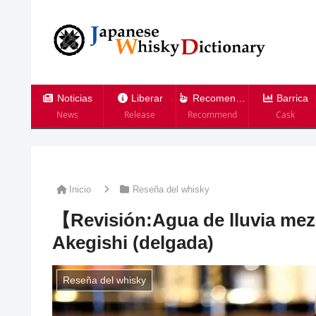
Noticias
Liberar
Recomendación
Barrica
News
Release
Recommend
Cask
Inicio
Reseña del whisky
【Revisión:Agua de lluvia mez
Akegishi (delgada)
Reseña del whisky