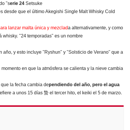
do "s
erie 24
Setsuke
es desde que el último Akegishi Single Malt Whisky Cold
ra lanzar malta única y mezclad
a alternativamente, y como
ará whisky. "24 temporadas" es un nombre
n año, y esto incluye "Ryshun" y "Solsticio de Verano" que a
l momento en que la atmósfera se calienta y la nieve cambia
o que la fecha cambia de
pendiendo del año, pero el agua
fiere a unos 15 días 蟄 el tercer hito, el keiki el 5 de marzo.