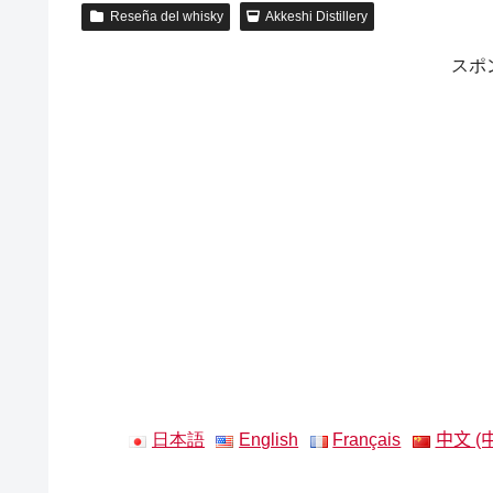
Reseña del whisky
Akkeshi Distillery
スポ
日本語
English
Français
中文 (