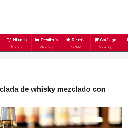
Historia
Destilería
Reseña
Catálogo
History
Distillery
Review
Catalog
clada de whisky mezclado con