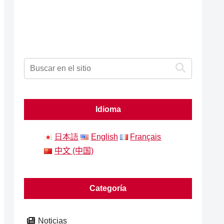
Idioma
日本語
English
Français
中文 (中国)
Categoría
Noticias