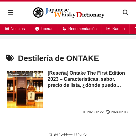
Noticias
Liberar
Recomendación
Barrica
Destilería de ONTAKE
[Reseña] Ontake The First Edition
Reseña del whisky
2023 – Características, sabor,
precio de lista, ¿dónde puedo
comprarlo?
2023.12.22
2024.02.08
スポンサーリンク