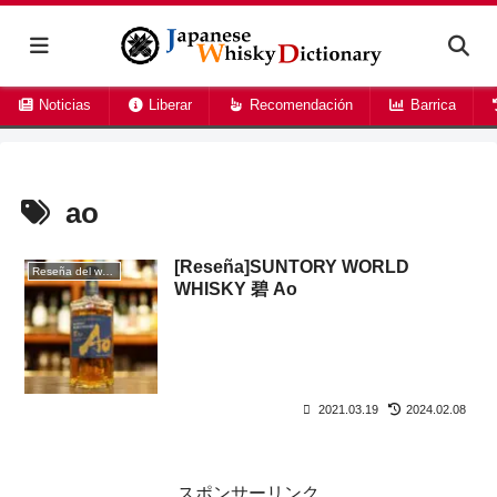
Noticias
Liberar
Recomendación
Barrica
ao
[Reseña]SUNTORY WORLD
Reseña del whisky
WHISKY 碧 Ao
2021.03.19
2024.02.08
スポンサーリンク