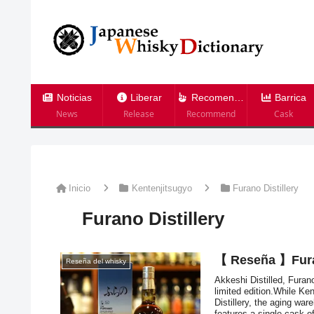
Noticias
Liberar
Recomendación
Barrica
News
Release
Recommend
Cask
Inicio
Kentenjitsugyo
Furano Distillery
Furano Distillery
【 Reseña 】Fura
Reseña del whisky
Akkeshi Distilled, Furan
limited edition.While Ke
Distillery, the aging wa
features a single cask o