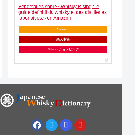
Ver detalles sobre «Whisky Rising : le
guide définitif du whisky et des distilleries
japonaises.» en Amazon
Amazon
楽天市場
Yahoo!ショッピング