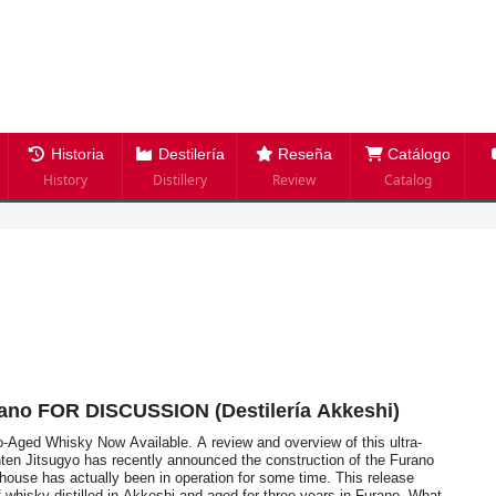
Historia
Destilería
Reseña
Catálogo
History
Distillery
Review
Catalog
no FOR DISCUSSION (Destilería Akkeshi)
o-Aged Whisky Now Available. A review and overview of this ultra-
nten Jitsugyo has recently announced the construction of the Furano
rehouse has actually been in operation for some time. This release
f whisky distilled in Akkeshi and aged for three years in Furano. What