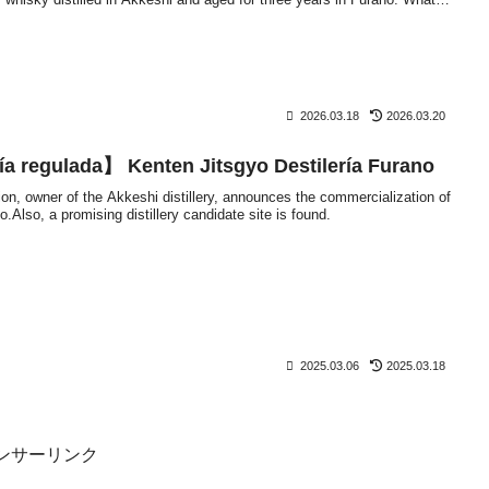
 it offer?
2026.03.18
2026.03.20
ía regulada】 Kenten Jitsgyo Destilería Furano
on, owner of the Akkeshi distillery, announces the commercialization of
.Also, a promising distillery candidate site is found.
2025.03.06
2025.03.18
ンサーリンク