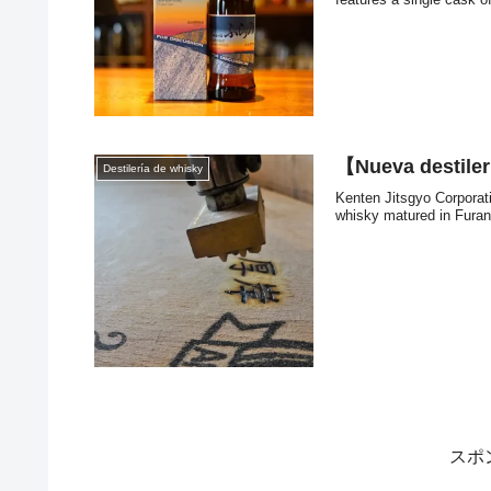
kind of flavor profile does
【Nueva destiler
Destilería de whisky
Kenten Jitsgyo Corporati
whisky matured in Furano
スポ