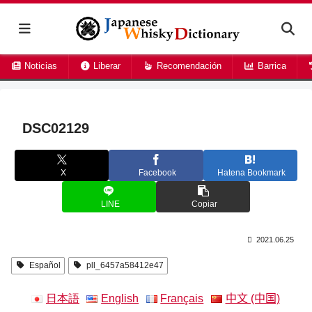
Noticias
Liberar
Recomendación
Barrica
DSC02129
X
Facebook
Hatena Bookmark
LINE
Copiar
2021.06.25
Español
pll_6457a58412e47
日本語
English
Français
中文 (中国)