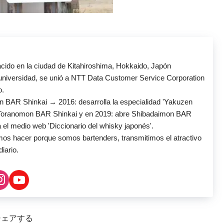
acido en la ciudad de Kitahiroshima, Hokkaido, Japón
 universidad, se unió a NTT Data Customer Service Corporation
o.
n BAR Shinkai → 2016: desarrolla la especialidad 'Yakuzen
 Toranomon BAR Shinkai y en 2019: abre Shibadaimon BAR
a el medio web 'Diccionario del whisky japonés'.
s hacer porque somos bartenders, transmitimos el atractivo
iario.
シェアする