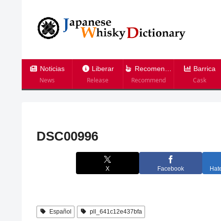
Noticias
Liberar
Recomendación
Barrica
News
Release
Recommend
Cask
DSC00996
X
Facebook
Hat
Español
pll_641c12e437bfa