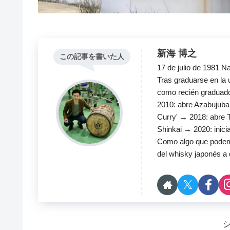
新海 博之
この記事を書いた人
17 de julio de 1981 N
Tras graduarse en la
como recién graduad
2010: abre Azabujuba
Curry' → 2018: abre
Shinkai → 2020: inici
Como algo que podemo
del whisky japonés a d