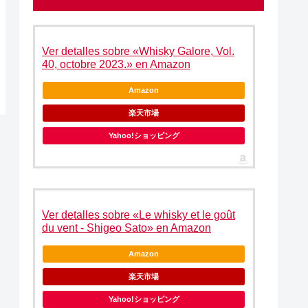
Ver detalles sobre «Whisky Galore, Vol.
40, octobre 2023.» en Amazon
Amazon
楽天市場
Yahoo!ショッピング
Ver detalles sobre «Le whisky et le goût
du vent - Shigeo Sato» en Amazon
Amazon
楽天市場
Yahoo!ショッピング