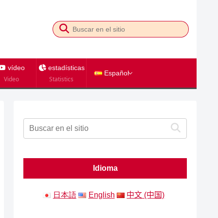
vídeo
estadísticas
Español
Video
Statistics
Idioma
日本語
English
中文 (中国)