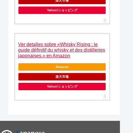
楽天市場
Yahoo!ショッピング
Ver detalles sobre «Whisky Rising : le
guide définitif du whisky et des distilleries
japonaises.» en Amazon
Amazon
楽天市場
Yahoo!ショッピング