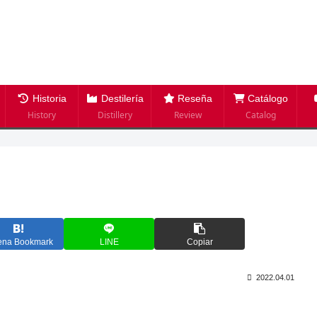
Historia
Destilería
Reseña
Catálogo
History
Distillery
Review
Catalog
ena Bookmark
LINE
Copiar
2022.04.01