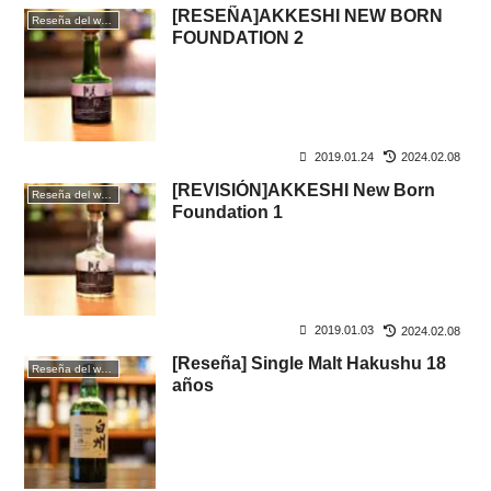
[RESEÑA]AKKESHI NEW BORN
Reseña del whisky
FOUNDATION 2
2019.01.24
2024.02.08
[REVISIÓN]AKKESHI New Born
Reseña del whisky
Foundation 1
2019.01.03
2024.02.08
[Reseña] Single Malt Hakushu 18
Reseña del whisky
años