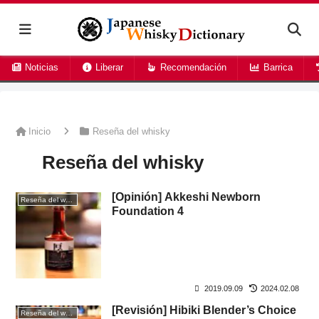
Noticias
Liberar
Recomendación
Barrica
Inicio
Reseña del whisky
Reseña del whisky
[Opinión] Akkeshi Newborn
Reseña del whisky
Foundation 4
2019.09.09
2024.02.08
[Revisión] Hibiki Blender’s Choice
Reseña del whisky