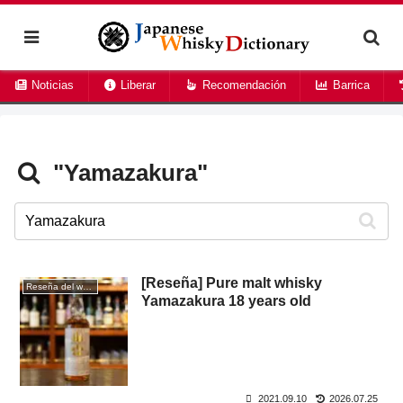
Noticias
Liberar
Recomendación
Barrica
"Yamazakura"
[Reseña] Pure malt whisky
Reseña del whisky
Yamazakura 18 years old
2021.09.10
2026.07.25